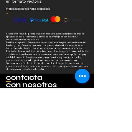
en formato vectorial
Metodos de pago online aceptados
Proceso de Pago: El precio total del producto deberá liquidarse tras la
aprobación del diseño final y antes de la entrega de los archivos
definitivos en alta resolución.
Medios Aceptados: Se aceptan pagos mediante tarjeta de crédito/débito,
PayPal y transferencia bancaria. Los gastos derivados de comisiones
bancarias o de plataformas externas correrán por cuenta del cliente.
Propiedad Intelectual: Los derechos de explotación y uso comercial de los
diseños se transferirán al cliente únicamente tras la recepción del pago
total del proyecto. Hasta ese momento, la autoría y propiedad de las
propuestas presentadas pertenecen exclusivamente a mindlogo.
Cancelaciones: Si el cliente decide cancelar el proyecto tras la fase de
propuestas, el depósito inicial se retendrá en concepto de honorarios por
el trabajo realizado hasta la fecha.
contacta
con nosotros
Completa el formulario a 
continuación para informarnos 
sobre el servicio que te interesa y 
cómo podemos ayudarte. Nos 
pondremos en contacto contigo lo 