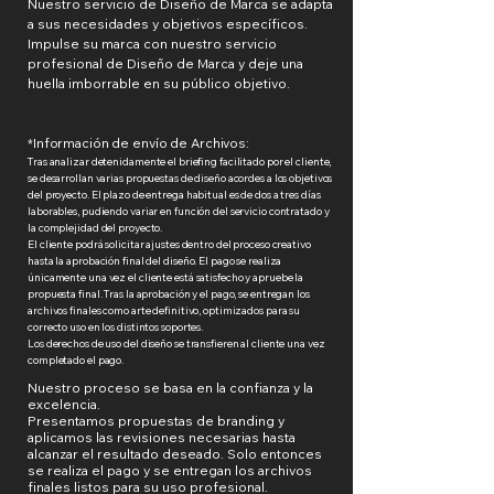
Nuestro servicio de Diseño de Marca se adapta
a sus necesidades y objetivos específicos.
Impulse su marca con nuestro servicio
profesional de Diseño de Marca y deje una
huella imborrable en su público objetivo.
*Información de envío de Archivos:
​Tras analizar detenidamente el briefing facilitado por el cliente,
se desarrollan varias propuestas de diseño acordes a los objetivos
del proyecto. El plazo de entrega habitual es de dos a tres días
laborables, pudiendo variar en función del servicio contratado y
la complejidad del proyecto.
El cliente podrá solicitar ajustes dentro del proceso creativo
hasta la aprobación final del diseño. El pago se realiza
únicamente una vez el cliente está satisfecho y apruebe la
propuesta final. Tras la aprobación y el pago, se entregan los
archivos finales como arte definitivo, optimizados para su
correcto uso en los distintos soportes.
Los derechos de uso del diseño se transfieren al cliente una vez
completado el pago.
Nuestro proceso se basa en la confianza y la
excelencia.
Presentamos propuestas de branding y
aplicamos las revisiones necesarias hasta
alcanzar el resultado deseado. Solo entonces
se realiza el pago y se entregan los archivos
finales listos para su uso profesional.